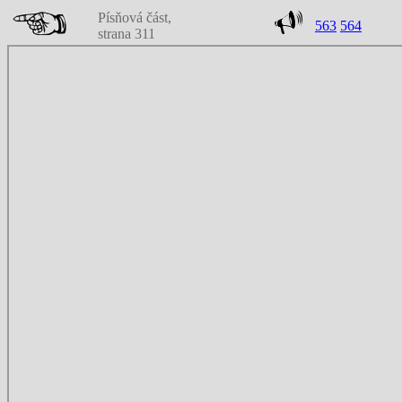
Písňová část,
563
564
strana 311