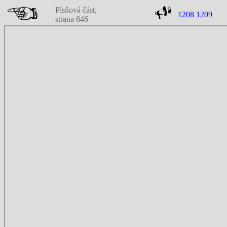
Písňová část,
1208
1209
strana 646