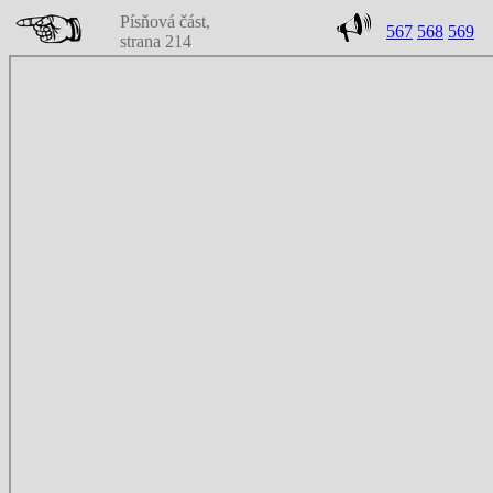
Písňová část,
567
568
569
strana 214