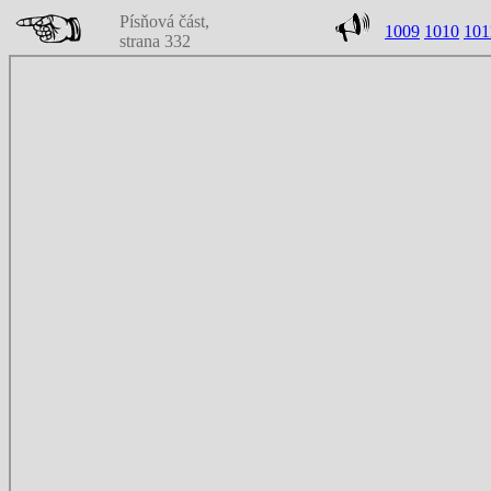
Písňová část,
1009
1010
101
strana 332