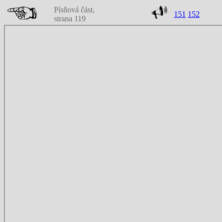
Písňová část,
151
152
strana 119