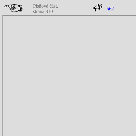
Písňová část,
562
strana 310